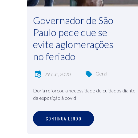
Governador de São
Paulo pede que se
evite aglomerações
no feriado
Geral
29 out, 2020
Doria reforçou a necessidade de cuidados diante
da exposição à covid
C
O
N
T
I
N
U
A
L
E
N
D
O
CONTINUA LENDO