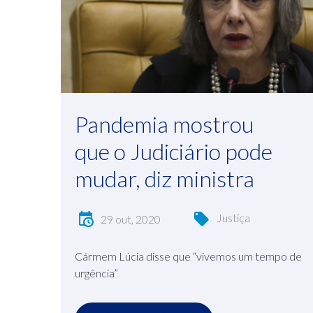
Pandemia mostrou
que o Judiciário pode
mudar, diz ministra
Justiça
29 out, 2020
Cármem Lúcia disse que “vivemos um tempo de
urgência”
C
O
N
T
I
N
U
A
L
E
N
D
O