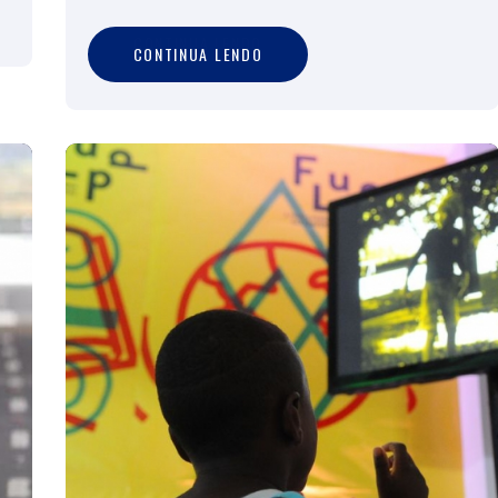
C
O
N
T
I
N
U
A
L
E
N
D
O
CONTINUA LENDO