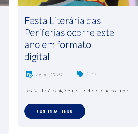
Festa Literária das
Periferias ocorre este
ano em formato
digital
Geral
29 out, 2020
Festival terá exibições no Facebook e no Youtube
C
O
N
T
I
N
U
A
L
E
N
D
O
CONTINUA LENDO