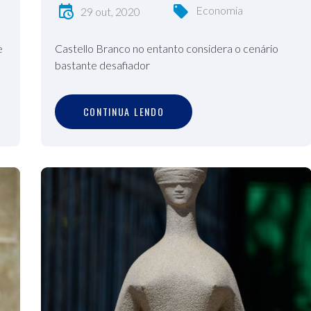
Economia
29 out, 2020
e
Castello Branco no entanto considera o cenário
bastante desafiador
C
O
N
T
I
N
U
A
L
E
N
D
O
CONTINUA LENDO