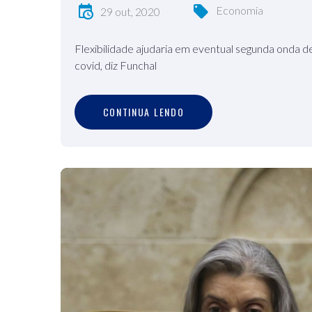
Economia
29 out, 2020
Flexibilidade ajudaria em eventual segunda onda d
covid, diz Funchal
C
O
N
T
I
N
U
A
L
E
N
D
O
CONTINUA LENDO