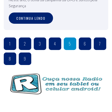
Segurança
CONTINUA LENDO
1
2
3
4
5
6
7
8
9