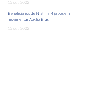
15 out, 2022
Beneficiários de NIS final 4 já podem
movimentar Auxílio Brasil
15 out, 2022