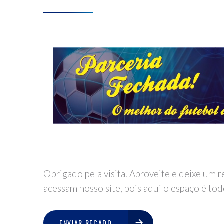
Obrigado pela visita. Aproveite e deixe um 
acessam nosso site, pois aqui o espaço é tod
ENVIAR RECADO