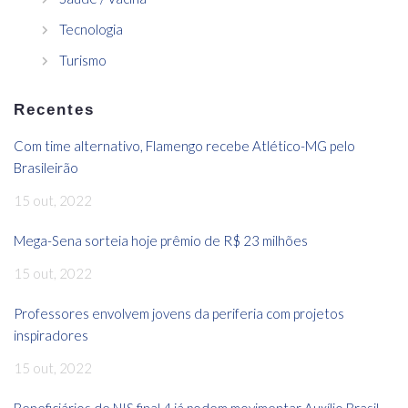
Tecnologia
Turismo
Recentes
Com time alternativo, Flamengo recebe Atlético-MG pelo
Brasileirão
15 out, 2022
Mega-Sena sorteia hoje prêmio de R$ 23 milhões
15 out, 2022
Professores envolvem jovens da periferia com projetos
inspiradores
15 out, 2022
Beneficiários de NIS final 4 já podem movimentar Auxílio Brasil