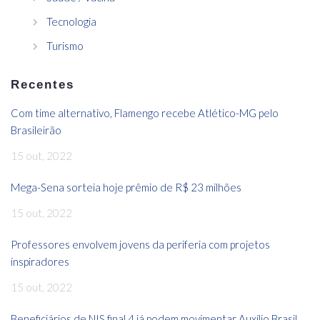
Tecnologia
Turismo
Recentes
Com time alternativo, Flamengo recebe Atlético-MG pelo
Brasileirão
15 out, 2022
Mega-Sena sorteia hoje prêmio de R$ 23 milhões
15 out, 2022
Professores envolvem jovens da periferia com projetos
inspiradores
15 out, 2022
Beneficiários de NIS final 4 já podem movimentar Auxílio Brasil