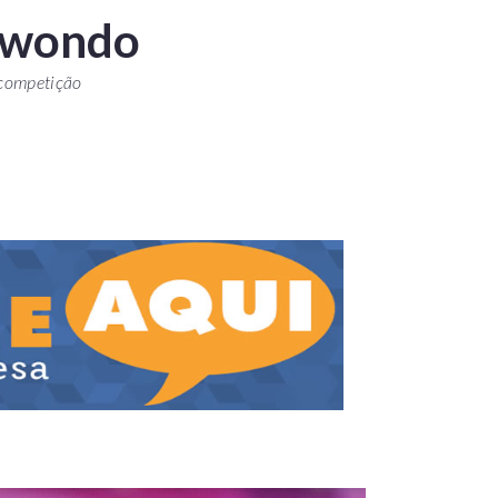
kwondo
 competição