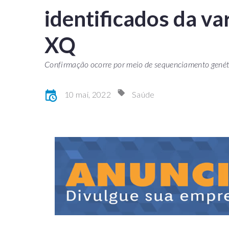
identificados da v
XQ
Confirmação ocorre por meio de sequenciamento genét
10 mai, 2022
Saúde