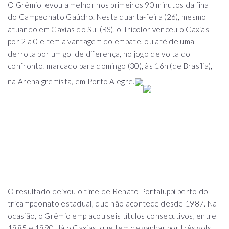
O Grêmio levou a melhor nos primeiros 90 minutos da final
do Campeonato Gaúcho. Nesta quarta-feira (26), mesmo
atuando em Caxias do Sul (RS), o Tricolor venceu o Caxias
por 2 a 0 e tem a vantagem do empate, ou até de uma
derrota por um gol de diferença, no jogo de volta do
confronto, marcado para domingo (30), às 16h (de Brasília),
na Arena gremista, em Porto Alegre.
O resultado deixou o time de Renato Portaluppi perto do
tricampeonato estadual, que não acontece desde 1987. Na
ocasião, o Grêmio emplacou seis títulos consecutivos, entre
1985 e 1990. Já o Caxias, que tem de ganhar por três gols