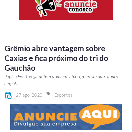
Grêmio abre vantagem sobre
Caxias e fica próximo do tri do
Gauchão
Pepê e Everton garantem primeira vitória gremista após quatro
empates
27 ago, 2020
Esportes