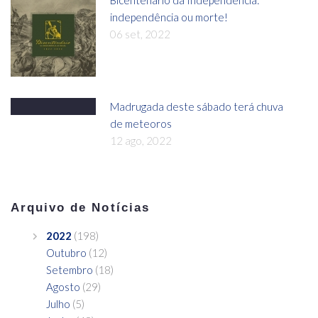
Bicentenário da Independência:
independência ou morte!
06 set, 2022
Madrugada deste sábado terá chuva
de meteoros
12 ago, 2022
Arquivo de Notícias
2022
(198)
Outubro
(12)
Setembro
(18)
Agosto
(29)
Julho
(5)