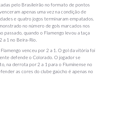
das pelo Brasileirão no formato de pontos
s venceram apenas uma vez na condição de
nidades e quatro jogos terminaram empatados.
emonstrado no número de gols marcados nos
ano passado, quando o Flamengo levou a taça
 a 1 no Beira-Rio.
Flamengo venceu por 2 a 1. O gol da vitória foi
ente defende o Colorado. O jogador se
to, na derrota por 2 a 1 para o Fluminense no
efender as cores do clube gaúcho é apenas no