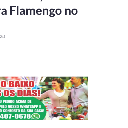
ra Flamengo no
ols