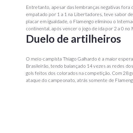
Entretanto, apesar das lembranças negativas fora d
empatado por 1 a 1 na Libertadores, teve sabor d
placar em igualdade, o Flamengo eliminou o Interna
continental, após vencer o jogo de ida por 2 a 0 no
Duelo de artilheiros
O meio-campista Thiago Galhardo é a maior esperanç
Brasileirão, tendo balançado 14 vezes as redes do
gols feitos dos colorados na competição. Com 28 go
ataque do campeonato, atrás somente de Flamengo,