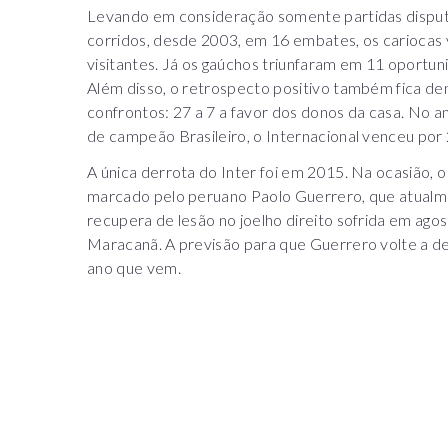
Levando em consideração somente partidas disputa
corridos, desde 2003, em 16 embates, os carioca
visitantes. Já os gaúchos triunfaram em 11 oportu
Além disso, o retrospecto positivo também fica d
confrontos: 27 a 7 a favor dos donos da casa. No 
de campeão Brasileiro, o Internacional venceu por 2
A única derrota do Inter foi em 2015. Na ocasião, o 
marcado pelo peruano Paolo Guerrero, que atualm
recupera de lesão no joelho direito sofrida em agos
Maracanã. A previsão para que Guerrero volte a d
ano que vem.