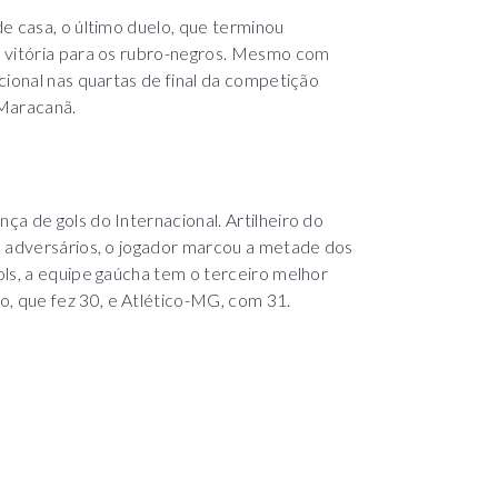
e casa, o último duelo, que terminou
e vitória para os rubro-negros. Mesmo com
cional nas quartas de final da competição
 Maracanã.
a de gols do Internacional. Artilheiro do
s adversários, o jogador marcou a metade dos
ls, a equipe gaúcha tem o terceiro melhor
 que fez 30, e Atlético-MG, com 31.