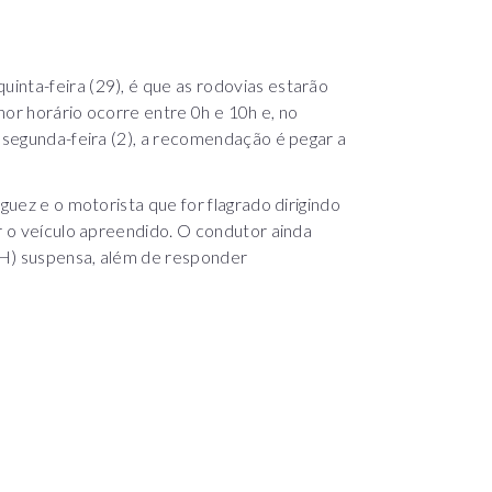
inta-feira (29), é que as rodovias estarão
lhor horário ocorre entre 0h e 10h e, no
a segunda-feira (2), a recomendação é pegar a
guez e o motorista que for flagrado dirigindo
er o veículo apreendido. O condutor ainda
NH) suspensa, além de responder