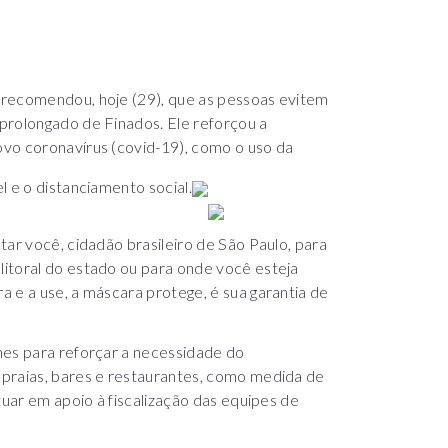
 recomendou, hoje (29), que as pessoas evitem
prolongado de Finados. Ele reforçou a
vo coronavírus (covid-19), como o uso da
l e o distanciamento social.
tar você, cidadão brasileiro de São Paulo, para
itoral do estado ou para onde você esteja
 e a use, a máscara protege, é sua garantia de
nes para reforçar a necessidade do
 praias, bares e restaurantes, como medida de
tuar em apoio à fiscalização das equipes de