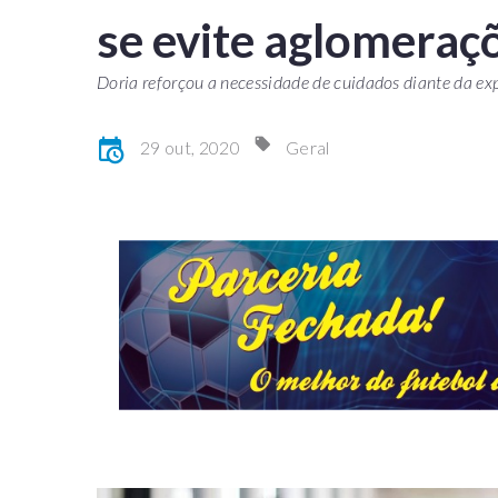
se evite aglomeraç
Doria reforçou a necessidade de cuidados diante da ex
29 out, 2020
Geral