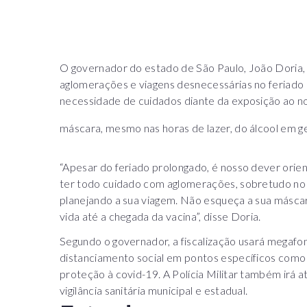
O governador do estado de São Paulo, João Doria,
aglomerações e viagens desnecessárias no feriado 
necessidade de cuidados diante da exposição ao no
máscara, mesmo nas horas de lazer, do álcool em ge
“Apesar do feriado prolongado, é nosso dever orien
ter todo cuidado com aglomerações, sobretudo no l
planejando a sua viagem. Não esqueça a sua máscara
vida até a chegada da vacina”, disse Doria.
Segundo o governador, a fiscalização usará megafo
distanciamento social em pontos específicos como
proteção à covid-19. A Polícia Militar também irá a
vigilância sanitária municipal e estadual.