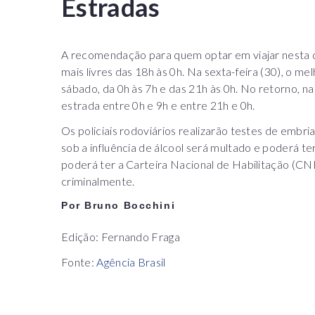
Estradas
A recomendação para quem optar em viajar nesta qu
mais livres das 18h às 0h. Na sexta-feira (30), o me
sábado, da 0h às 7h e das 21h às 0h. No retorno, n
estrada entre 0h e 9h e entre 21h e 0h.
Os policiais rodoviários realizarão testes de embria
sob a influência de álcool será multado e poderá t
poderá ter a Carteira Nacional de Habilitação (C
criminalmente.
Por Bruno Bocchini
Edição: Fernando Fraga
Fonte:
Agência Brasil