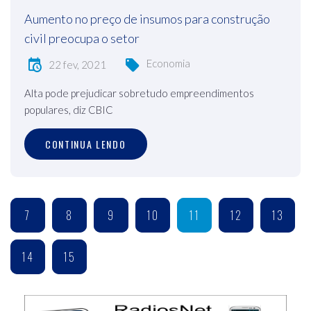
Aumento no preço de insumos para construção
civil preocupa o setor
Economia
22 fev, 2021
Alta pode prejudicar sobretudo empreendimentos
populares, diz CBIC
CONTINUA LENDO
7
8
9
10
11
12
13
14
15