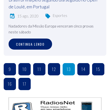
de Loulé, em Portugal
Esportes
15 ago, 2020
Nadadores da Missão Europa venceram cinco provas
neste sábado
CONTINUA LENDO
9
10
11
12
13
14
15
16
17