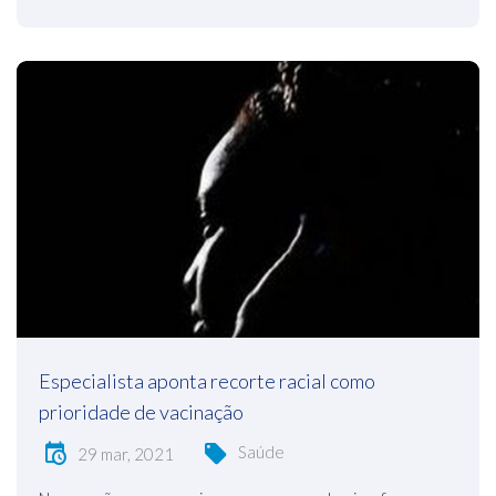
Especialista aponta recorte racial como
prioridade de vacinação
Saúde
29 mar, 2021