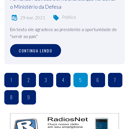
o Ministério da Defesa
Política
29 mar, 2021
Em texto ele agradece ao presidente a oportunidade de
"servir ao país"
CONTINUA LENDO
1
2
3
4
5
6
7
8
9