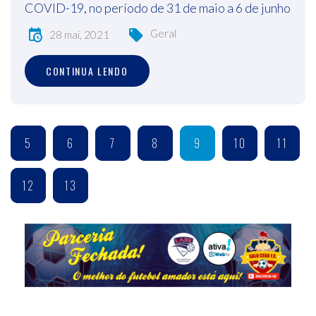
COVID-19, no período de 31 de maio a 6 de junho
Geral
28 mai, 2021
CONTINUA LENDO
5
6
7
8
9
10
11
12
13