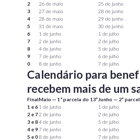
2
26 de maio
25 de junho
3
27 de maio
28 de junho
4
28 de maio
29 de junho
5
31 de maio
30 de junho
6
1 de junho
1 de julho
7
2 de junho
2 de julho
8
4 de junho
5 de julho
9
7 de junho
6 de julho
0
8 de junho
7 de julho
Calendário para benef
recebem mais de um sa
Final
Maio —
1ª parcela do 13º
Junho
—
2ª parce
1 e 6
1 de junho
1 de julho
2 e 7
2 de junho
2 de julho
3 e 8
4 de junho
5 de julho
4 e 9
7 de junho
6 de julho
5 e 0
8 de junho
7 de julho