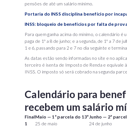
pensões de até um salário mínimo.
Portaria do INSS disciplina benefício por inc
INSS: bloqueio de benefícios por falta de pro
Para quem ganha acima do mínimo, o calendário é u
paga de 1º a 8 de junho; e a segunda, de 1º a 7 de 
1 e 6, passando para 2 e 7 no dia seguinte e termina
As datas estão sendo informadas no site e no apli
terceiro é isenta de Imposto de Renda e equivale 
INSS. O imposto só será cobrado na segunda parce
Calendário para benef
recebem um salário m
Final
Maio
—
1ª parcela do 13º
Junho
—
2ª parce
1
25 de maio
24 de junho