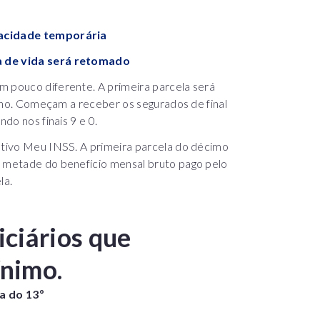
apacidade temporária
va de vida será retomado
m pouco diferente. A primeira parcela será
julho. Começam a receber os segurados de final
ndo nos finais 9 e 0.
cativo Meu INSS. A primeira parcela do décimo
à metade do benefício mensal bruto pago pelo
la.
iciários que
ínimo.
la do 13º