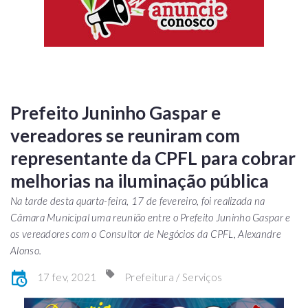
Prefeito Juninho Gaspar e
vereadores se reuniram com
representante da CPFL para cobrar
melhorias na iluminação pública
Na tarde desta quarta-feira, 17 de fevereiro, foi realizada na
Câmara Municipal uma reunião entre o Prefeito Juninho Gaspar e
os vereadores com o Consultor de Negócios da CPFL, Alexandre
Alonso.
17 fev, 2021
Prefeitura / Serviços