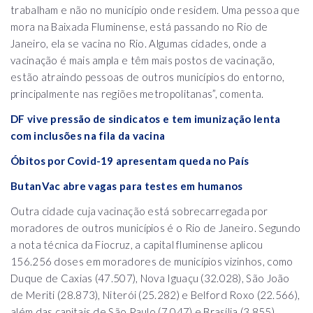
trabalham e não no município onde residem. Uma pessoa que
mora na Baixada Fluminense, está passando no Rio de
Janeiro, ela se vacina no Rio. Algumas cidades, onde a
vacinação é mais ampla e têm mais postos de vacinação,
estão atraindo pessoas de outros municípios do entorno,
principalmente nas regiões metropolitanas”, comenta.
DF vive pressão de sindicatos e tem imunização lenta
com inclusões na fila da vacina
Óbitos por Covid-19 apresentam queda no País
ButanVac abre vagas para testes em humanos
Outra cidade cuja vacinação está sobrecarregada por
moradores de outros municípios é o Rio de Janeiro. Segundo
a nota técnica da Fiocruz, a capital fluminense aplicou
156.256 doses em moradores de municípios vizinhos, como
Duque de Caxias (47.507), Nova Iguaçu (32.028), São João
de Meriti (28.873), Niterói (25.282) e Belford Roxo (22.566),
além das capitais de São Paulo (7.047) e Brasília (3.855).